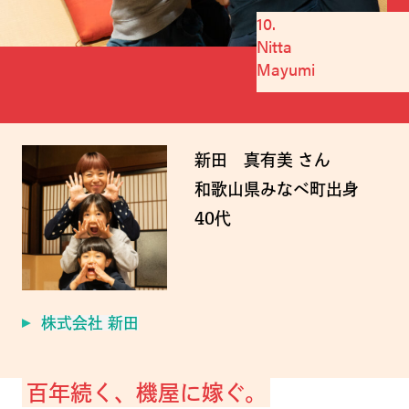
10.
Nitta
Mayumi
新田 真有美 さん
和歌山県みなべ町出身
40代
株式会社 新田
百年続く、機屋に嫁ぐ。