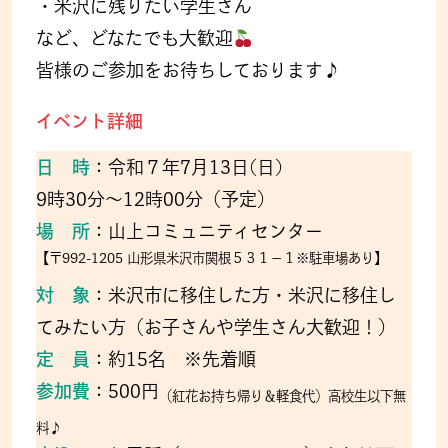
・米沢に残りたい学生さん
など、どなたでも大歓迎
皆様のご参加をお待ちしております♪
イベント詳細
日 時
：令和７年7月13日(日)
9時30分～12時00分（予定）
場 所
：山上コミュニティセンター
【〒992-1205 山形県米沢市関根５３１−１※駐車場あり】
対 象
：米沢市に移住した方・米沢に移住し
てみたい方（お子さんや学生さん大歓迎！）
定 員
：約15名 ※先着順
参加費
：500円
（紅花お持ち帰り＆軽食代）高校生以下無
料♪